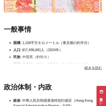
一般事情
面積
: 1,106平方キロメートル（東京都の約半分）
人口
: 約7,496,681人（2024年）
民族
: 中国系（約91％）
言語
: 広東語、英語、中国語（マンダリン）ほか
宗教
: 仏教、道教、プロテスタント、カトリック、イス
ラム教、ヒンドゥー教、シーク教、ユダヤ教
略史
:
政治体制・内政
南京条約（1842年）により香港島が、次いで北京
条約（1860年）により九竜半島の先端（約9.7平
営業日カレンダー
方キロメートル）が英国領土となる。
政体
: 中華人民共和国香港特別行政区（Hong Kong
Special Administrative Region：SAR）