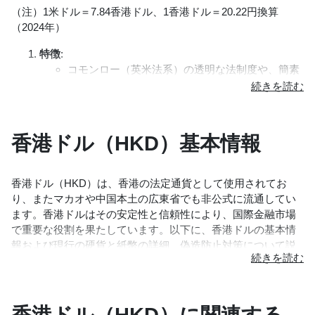
な法律（第23条）を可決。この法律は、香港の自
（注）1米ドル＝7.84香港ドル、1香港ドル＝20.22円換算
曾蔭権（Donald Tsang Yam-kuen）任期：2005年6月21
する厳しい措置が取られるようになった。
治と国際的な自由に対する懸念を引き起こし、国
（2024年）
日～2012年6月30日
際的な批判を受けている​​。
梁振英（Leung Chun-ying）任期：2012年7月1日～2017
特徴
:
国防
:
年6月30日
コモンロー（英米法系）の透明な法制度や、簡素
中国中央軍事委員会が責任を有する。
林鄭月娥（Carrie Lam）任期：2017年7月1日～2022年6
で低率の税制（法人税16.5％、個人所得税最高税
陸、海、空三軍からなる香港駐留部隊が駐留。駐
月30日
率15％、キャピタルゲイン・利子非課税）などが
留軍トップは、陳道祥・駐香港部隊司令員（少
香港経済の特徴であり、こうした制度的・社会的
李家超（John Lee）任期：2022年7月1日～
将）（2019年4月就任）。
インフラを基礎として国際金融及び物流の拠点と
香港ドル（HKD）基本情報
しての地位を築いている。
製造業
:
内政
香港ドル（HKD）は、香港の法定通貨として使用されてお
製造業拠点は1990年代前半までに中国本土への移
り、またマカオや中国本土の広東省でも非公式に流通してい
転が進んだ。現在GDPに占める製造業の割合は約
「一国二制度」と「香港基本法」
ます。香港ドルはその安定性と信頼性により、国際金融市場
7.2％。貿易、金融、不動産、観光、流通などのサ
1997年7月1日に香港が英国から中国に返還されて
で重要な役割を果たしています。以下に、香港ドルの基本情
ービス産業がGDPの90％以上を占める。
以来、「一国二制度」が実施されており、「中華
報および現行の硬貨と紙幣の詳細、偽造防止対策について説
経済成長
人民共和国香港特別行政区基本法」は、香港特別
:
明します。
行政区に「高度な自治」を認め（第2条）、社会
1997年7月の返還直後に発生したアジア金融・経
主義制度と政策を実行せず、従来の資本主義制度
済危機により、1998年はマイナス成長に転落、さ
と生活方式を維持し、50年間変えない（第5条）
らに2003年3月、SARSの発生は香港経済全体に大
香港ドル（HKD）に関連する
概要
等と定めている。
きな打撃を与えた。しかし、2003年7月の中国大