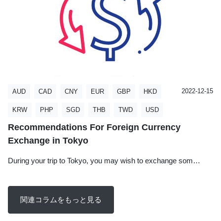
あるため、比較的レートの良い場所で両替することが推奨さ
れます。銀行のレートは悪くないものの、口座を持っていな
い場合は手数料が発生することがあるため、一度にまとめて
両替するのが賢明です。
偽造紙幣対策
2022-12-15
AUD
CAD
CNY
EUR
GBP
HKD
香港では偽造紙幣の対策が非常に厳格です。特に1,000ドルや
500ドルの紙幣の偽札が多く出回っていますが、最近では100
KRW
PHP
SGD
THB
TWD
USD
ドル紙幣にも偽札が見つかっています。偽札は以下の特徴を
Recommendations For Foreign Currency
持つことが多いです：
Exchange in Tokyo
凹凸感のない平らな手触り
During your trip to Tokyo, you may wish to exchange som…
透かしがない
裏の安全線が金属箔ではない
カテゴリー：
投稿者：
外貨両替の「現金屋」
現金屋コラム
2018年からは新シリーズの紙幣が順次発行されており、ホロ
関連コラムをもっと見る
グラム、安全線、高透光性すかし模様、紫外線発光インク合
わせ模様、紫外線発光インク紙幣番号などの偽造防止技術が