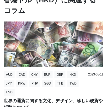
陸からの香港個人旅行の解禁や、2004年1月に施
民主化を巡る動き
コラム
通貨名
行された「中国本土・香港経済連携緊密化取決め
: 香港ドル
2014年8月31日、中国全人代常務委員会が香港行
（CEPA）」などによる中国本土との経済関係強
英語表記
政長官選挙制度改革に関する決定を行い、2015年
: Hong Kong Dollar
化によって、香港経済は急速に回復した。
6月17日、同決定の内容を具体化した改革案が香
通貨コード
: HKD
港立法会に提出されたが、翌18日の採決で否決さ
2008年9月以降は、リーマンショックによる世界
使用国・地域（法定通貨）
: 香港
れた。
的な景気後退の影響を受け、2008年のGDP成長率
は+2.1％と大きく減速したが、2009年以降、大陸
使用国・地域（非公式）
: マカオ、中国本土（特に広東
国家安全維持法の制定
経済の回復・成長に伴い、香港経済も連動して好
省）
2020年5月28日、中国全人代常務委員会は、香港
調を維持した。2011年からの欧州及び米国経済の
が国家安全を守るための法律制度と執行メカニズ
通貨単位記号
: HK$
低迷、中国本土経済の減速により、香港経済も成
ムに関する決定を行い、同年6月30日に香港国家
通貨補助単位
: 1ドル＝100セント
長が減速した。
安全維持法を制定した。
2020年の新型コロナウイルス感染症の影響を受
選挙制度改革
け、観光等のサービス業は大きな打撃を受けてお
2021年3月、中国全人代常務委員会が香港の選挙
2023-05-11
硬貨の種類
AUD
CAD
CNY
EUR
GBP
HKD
り、 2020年に入ってからの経済成長、貿易、小売
制度に関する大規模な改革を決定。これにより、
等いずれもマイナス成長となっている。
JPY
KRW
立法会の議席数が70から90に増加し、選挙委員会
PHP
SGD
THB
TWD
香港ドルの硬貨には以下の種類があります：
の役割が拡大された。
2024年には、世界的なインフレと不確実性の影響
USD
により、経済成長は依然として厳しい状況が続い
10セント
ているが、中国本土との経済関係強化によって
世界の通貨に関する文化、デザイン、珍しい硬貨や
20セント
徐々に回復の兆しが見えている。