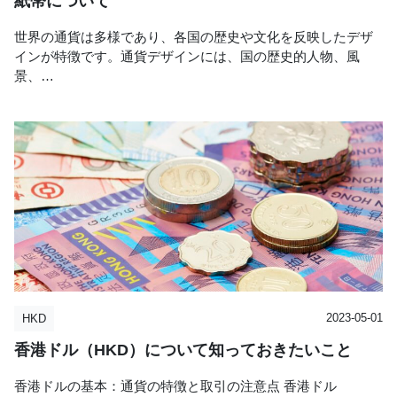
紙幣について
50セント
1ドル
世界の通貨は多様であり、各国の歴史や文化を反映したデザ
主要産業
インが特徴です。通貨デザインには、国の歴史的人物、風
2ドル
景、…
5ドル
金融業、不動産業、観光業、貿易業
カテゴリー：
投稿者：
外貨両替の「現金屋」
現金屋コラム
10ドル
経済指標（2024年）
紙幣の種類
名目GDP: 2兆8,657億香港ドル（3,657億米ドル）
紙幣のデザインは発行銀行ごとに異なりますが、額面によっ
一人当たり名目GDP: 38万1,714香港ドル（48,712米ド
て色は統一されています。以下が現在流通している紙幣の種
ル）
類です：
実質GDP成長率: -1.2％
10ドル
消費者物価上昇率: 2.9％
2023-05-01
HKD
20ドル
失業率（年度末）: 2.9％
50ドル
香港ドル（HKD）について知っておきたいこと
総貿易額:
100ドル
輸入: 4兆42億香港ドル（56億米ドル）
香港ドルの基本：通貨の特徴と取引の注意点 香港ドル