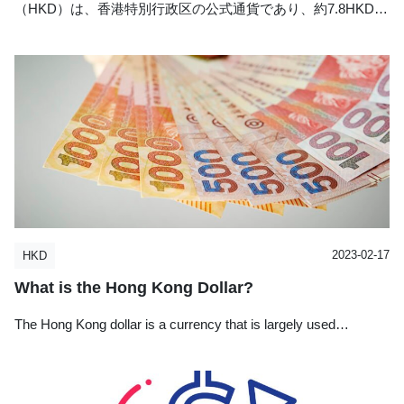
500ドル
輸出: 3兆9,887億香港ドル（5,090億米ドル）
（HKD）は、香港特別行政区の公式通貨であり、約7.8HKD…
主要貿易品目:
1,000ドル
カテゴリー：
投稿者：
外貨両替の「現金屋」
現金屋コラム
輸出: 電気機械、装置及び電化製品、電子部品
特に10ドル紙幣は、香港政府によるポリマー製の政府通貨と
輸入: 電気機械、装置及び電化製品、電子部品
して発行されており、偽造が難しく、耐久性と防水性に優れ
ています。
主要貿易相手国及び地域:
輸入: 中国（46.6％）、台湾（7.5％）、シンガポ
ール（6.6％）、日本（5.7％）
現金の使用頻度
輸出: 中国（55.4％）、米国（7.6％）、日本
（3.0％）
香港ではクレジットカードの使用頻度が非常に高く、屋台や
通貨: 香港ドル
小規模店舗以外はほぼすべての場所でカード決済が可能で
為替レート:
す。しかし、一部の店舗ではカードで支払うと2～3％の手数
2023-02-17
HKD
1米ドル＝7.84香港ドル
料が上乗せされることがあります。
What is the Hong Kong Dollar?
1香港ドル＝20.22円（2024年7月）
The Hong Kong dollar is a currency that is largely used…
両替のしやすさ
カテゴリー：
投稿者：
外貨両替の「現金屋」
現金屋コラム
香港では空港や市内の両替店が多数あり、両替には困りませ
ん。一般的に、立地の良い場所ほどレートが悪くなる傾向が