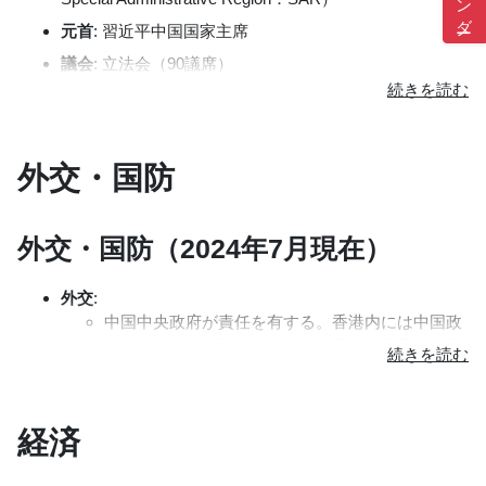
1898年、英国はさらに中国との租借条約により
235の島を含む新界の99か年にわたる租借を確
元首
: 習近平中国国家主席
保。
議会
: 立法会（90議席）
1982年に中英は香港返還問題の交渉を開始。1984
香港基本法が定める立法機関。現在の定員は90名
年9月に交渉は妥結し、同年12月19日、中英双方
で、うち40名は職能別団体選挙、30名は選挙委員
の首相により、1997年7月1日をもって香港の全領
会、20名は地域直接選挙で選出。任期は4年。
域を中国に一括返還する旨の英中共同声明が署名
政府
: 香港特別行政区政府
外交・国防
され、1985年5月に発効。
トップは、李家超（John Lee）行政長官（2022年
1990年4月、中国全国人民代表大会にて「香港特
7月1日就任）
別行政区基本法」が可決、成立。
外交・国防（2024年7月現在）
行政長官は、香港特別行政区の首長であり、香港
1997年7月1日、中国に返還。
特別行政区を代表するとされ、中央人民政府と香
港特別行政区に対して責任を負う（第43条）。任
外交
:
2014年、香港での民主化運動「雨傘革命」が発
期は5年、再選は1度まで可能（第46条）。
生。市民は選挙制度の改革を求めて大規模なデモ
中国中央政府が責任を有する。香港内には中国政
を行ったが、政府はこれを拒否。
府を代表する機関として中央人民政府駐香港特別
行政区聯絡弁公室が設置されている（代表：駱惠
2019年、逃亡犯条例改正案に反対する大規模な抗
寧・主任）。また、中国外交部の香港事務所（駐
歴代行政長官
議活動が発生。これにより、香港の自治と民主主
香港特別行政区特派員公署）が設置されている
義に関する問題が国際的に注目される。
経済
（代表：劉光源）。
董建華（Tung Chee-hwa）任期：1997年7月1日～2005
2020年6月30日、中国政府は香港国家安全維持法
年3月12日
2024年3月、香港立法会は国家安全に関する新た
を施行。これにより、反政府活動や外国干渉に対