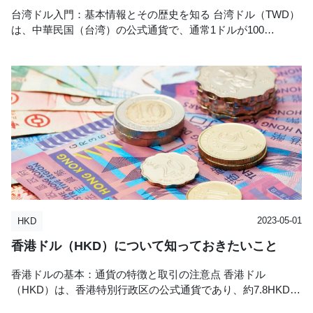
台湾ドル入門：基本情報とその歴史を知る 台湾ドル（TWD）
は、中華民国（台湾）の公式通貨で、通常1ドルが100…
category:
author:
外貨両替の「現金屋」
現金屋コラム
2023-05-01
HKD
香港ドル（HKD）について知っておきたいこと
香港ドルの基本：通貨の特徴と取引の注意点 香港ドル
（HKD）は、香港特別行政区の公式通貨であり、約7.8HKD…