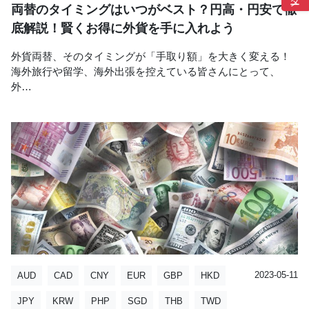
両替のタイミングはいつがベスト？円高・円安で徹
底解説！賢くお得に外貨を手に入れよう
外貨両替、そのタイミングが「手取り額」を大きく変える！
海外旅行や留学、海外出張を控えている皆さんにとって、
外…
category:
author:
外貨両替の「現金屋」
現金屋コラム
2023-05-11
AUD
CAD
CNY
EUR
GBP
HKD
JPY
KRW
PHP
SGD
THB
TWD