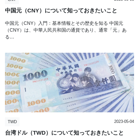
中国元（CNY）について知っておきたいこと
中国元（CNY）入門：基本情報とその歴史を知る 中国元
（CNY）は、中華人民共和国の通貨であり、通常「元」あ
る…
category:
author:
外貨両替の「現金屋」
現金屋コラム
2023-05-04
TWD
台湾ドル（TWD）について知っておきたいこと